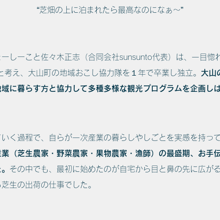
“​芝畑の上に泊まれたら最高なのになぁ〜”
ーしーこと佐々木正志（合同会社sunsunto代表）は、一目
いと考え、大山町の地域おこし協力隊を１年で卒業し独立。
大山
地域に暮らす方と協力して多種多様な観光プログラムを企画し
ていく過程で、自らが一次産業の暮らしやしごとを実感を持っ
産業（芝生農家・野菜農家・果物農家・漁師）の最盛期、お手
た。
その中でも、最初に始めたのが自宅から目と鼻の先に広が
る芝生の出荷の仕事でした。