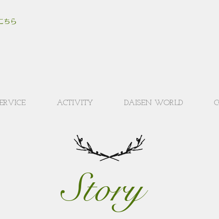
こちら
ERVICE
ACTIVITY
DAISEN WORLD
C
Story