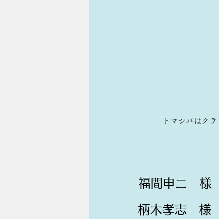
トマシバはクラ
福間申ニ 様
柄木孝志 様