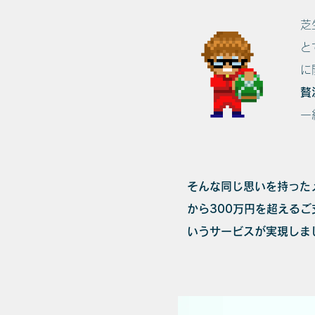
芝
と
に
贅
一
そんな同じ思いを持った
から
300
万円を超えるご
いうサービスが実現しま