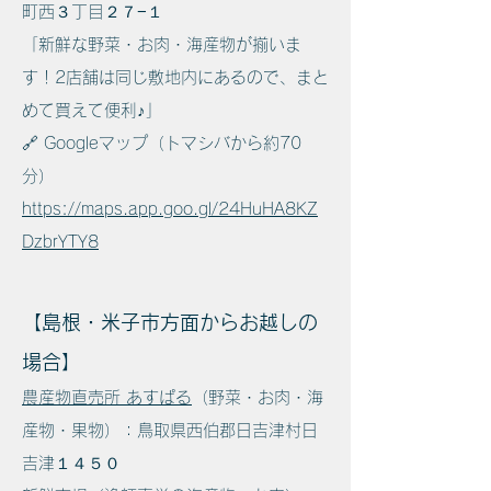
町西３丁目２７−１
「新鮮な野菜・お肉・海産物が揃いま
す！2店舗は同じ敷地内にあるので、まと
めて買えて便利♪」
🔗 Googleマップ（トマシバから約70
分）
https://maps.app.goo.gl/24HuHA8KZ
DzbrYTY8
【島根・米子市方面からお越しの
場合】
農産物直売所 あすぱる
（野菜・お肉・海
産物・果物）：鳥取県西伯郡日吉津村日
吉津１４５０