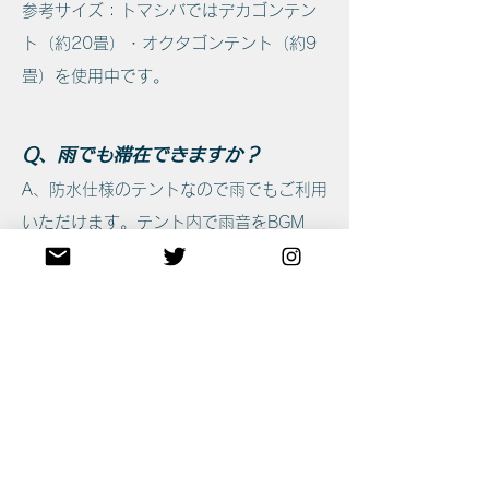
参考サイズ：トマシバではデカゴンテン
ト（約20畳）・オクタゴンテント（約9
畳）を使用中です。
Q、雨でも滞在できますか？
A、防水仕様のテントなので雨でもご利用
いただけます。テント内で雨音をBGM
に、ゆったりとお過ごしください。雨で
も楽しめるスポットのご紹介もできま
す！
グループでのご利用について
Q、到着がばらばらになるのです
が、問題ありませんか？
A、はい、大丈夫です！代表者の方が