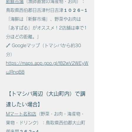
新鮮市場
（漁師直営の海産物・お肉）：
鳥取県西伯郡日吉津村日吉津１０２６−１
「海鮮は「新鮮市場」、野菜やお肉は
「あすぱる」がオススメ！2店舗は車で1
分ほどの距離。」
🔗 Googleマップ（トマシバから約30
分）
https://maps.app.goo.gl/f82wV2WEyW
uJRnqB8
【トマシバ周辺（大山町内）で調
達したい場合】
Mマート名和店
（野菜・お肉・海産物・
果物・ドリンク）：鳥取県西伯郡大山町
御来屋２６２−４