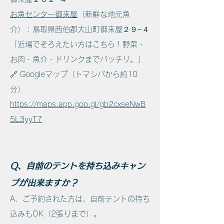
お魚センター御来屋
（新鮮な地元魚
介）：鳥取県西伯郡大山町御来屋２９−４
「近場でそろえたい方はこちら！野菜・
お肉・魚介・ドリンクまでバッチリ。」
🔗 Googleマップ（トマシバから約10
分）
https://maps.app.goo.gl/gb2cxseNwB
5L3yyT7
Q、自前のテントを持ち込みキャン
プが出来ますか？
A、ご予約された方は、自前テントの持ち
込みもOK（2張りまで）。